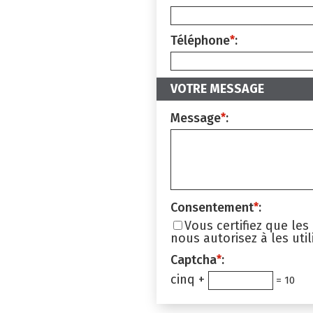
Téléphone
*
:
VOTRE MESSAGE
Message
*
:
Consentement
*
:
Vous certifiez que le
nous autorisez à les uti
Captcha
*
:
cinq +
= 10